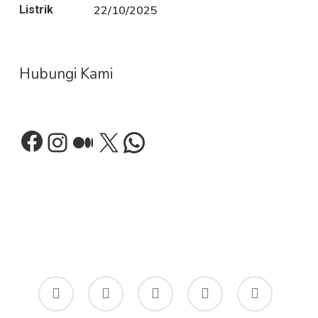
22/10/2025
Hubungi Kami
Facebook
Instagram
Medium
X
WhatsApp
twitter
facebook
google-
phone
email
plus