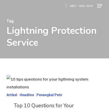
Menu
Skip
0857-1002-2619
to
main
Tag
Lightning Protection
content
Service
Top
10
Questions
Artikel
Headline
Penangkal Petir
for
Top 10 Questions for Your