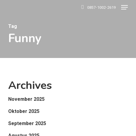
Menu
Skip
0857-1002-2619
to
main
Tag
Funny
content
Archives
November 2025
Oktober 2025
September 2025
Agustus 2025