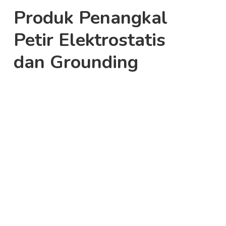
Produk Penangkal
Petir Elektrostatis
dan Grounding
Order
Orde
Penangkal
Pena
Petir
Petir
Erico
Prev
Inde