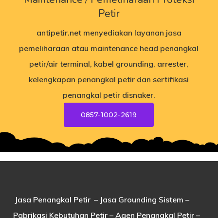
Petir
antipetir.net
menyediakan layanan jasa
pemeliharaan atau maintenance head penangkal
petir/air terminal, kabel grounding, arrester,
kelengkapan penangkal petir dan sertifikasi
penangkal petir disnaker.
0857-1002-2619
Jasa Penangkal Petir
– Jasa Grounding Sistem –
Pabrikasi Kebutuhan Petir – Agen Penangkal Petir –